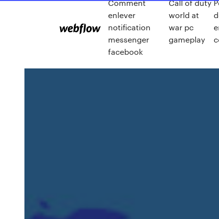
Comment
Call of duty
P
enlever
world at
d
notification
war pc
e
messenger
gameplay
c
facebook