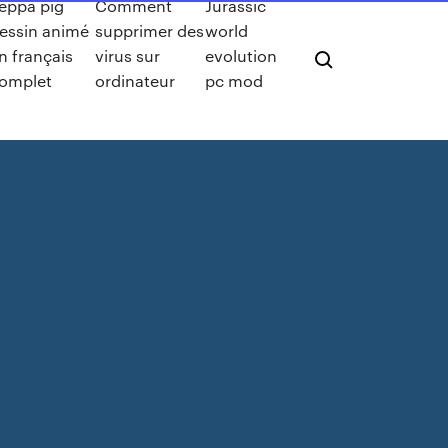
eppa pig
Comment
Jurassic
essin animé
supprimer des
world
n français
virus sur
evolution
omplet
ordinateur
pc mod